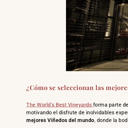
¿Cómo se seleccionan las mejor
The World’s Best Vineyards
forma parte de
motivando el disfrute de inolvidables expe
mejores Viñedos del mundo
, donde la bo