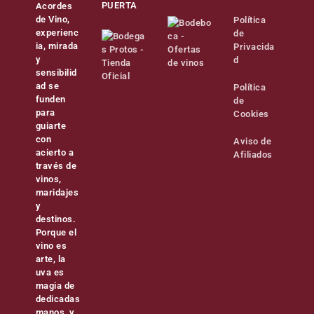
PUERTA
Acordes
de Vino,
Política
experienc
de
ia, mirada
Privacida
y
d
sensibilid
ad se
Política
funden
de
para
Cookies
guiarte
con
Aviso de
acierto a
Afiliados
través de
vinos,
maridajes
y
destinos.
Porque el
vino es
arte, la
uva es
magia de
dedicadas
manos, y