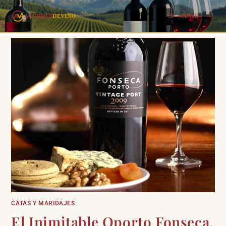
MENÚ
CATAS Y MARIDAJES
El Inimitable Oporto Fonseca,